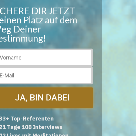
ICHERE DIR JETZT
einen Platz auf dem
eg Deiner
estimmung!
JA, BIN DABEI
33+ Top-Referenten
21 Tage 108 Interviews
12 Lives mit Meditationen,