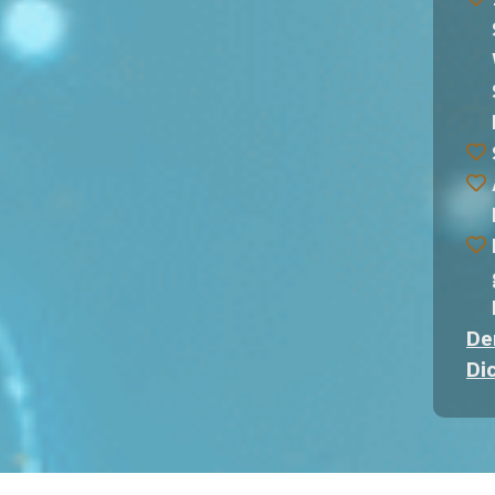
De
Di