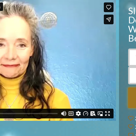
S
D
W
B