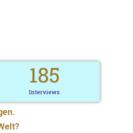
185
Interviews
gen.
Welt?