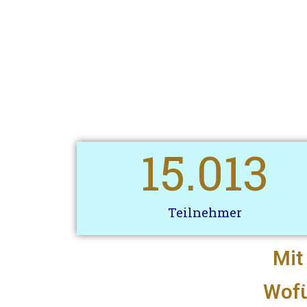
15.013
Teilnehmer
Mit
Wofü