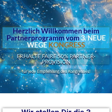
Herzlich Willkommen beim
Partnerprogramm vom
3. NEUE
WEGE
KONGRESS
ERHALTE FAIRE 50% PARTNER-
PROVISION
für jede Empfehlung des Kongresses!