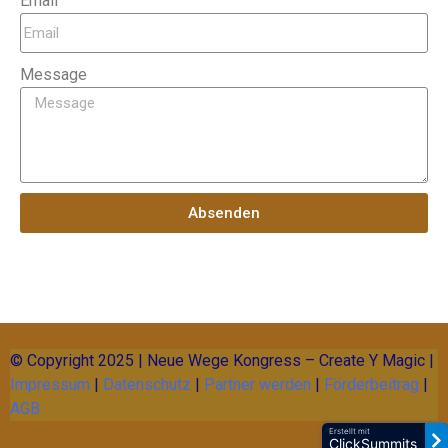
Email
Message
Absenden
© Copyright 2025 | Neue Wege Kongress – Create Y Magic |
Impressum
|
Datenschutz
|
Partner werden
|
Förderbeitrag
|
AGB
Erstellt mit
ClickSummits