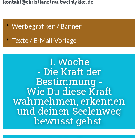
kontakt@christianetrautweinlykke.de
Werbegrafiken / Banner
Texte / E-Mail-Vorlage
1. Woche
- Die Kraft der
Bestimmung -
Wie Du diese Kraft
wahrnehmen, erkennen
und deinen Seelenweg
bewusst gehst.